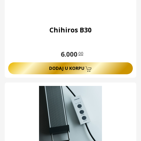
Chihiros B30
6.000
00
DODAJ U KORPU