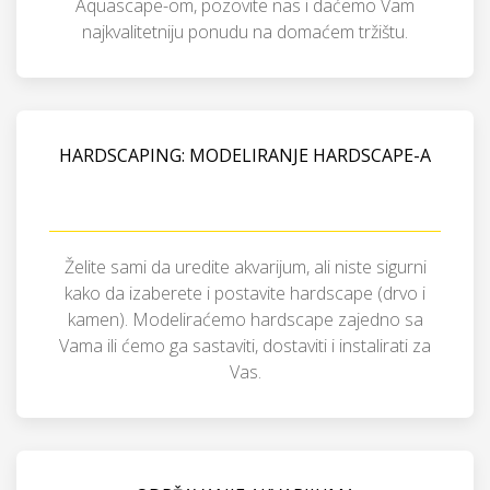
Aquascape-om, pozovite nas i daćemo Vam
najkvalitetniju ponudu na domaćem tržištu.
HARDSCAPING: MODELIRANJE HARDSCAPE-A
Želite sami da uredite akvarijum, ali niste sigurni
kako da izaberete i postavite hardscape (drvo i
kamen). Modeliraćemo hardscape zajedno sa
Vama ili ćemo ga sastaviti, dostaviti i instalirati za
Vas.