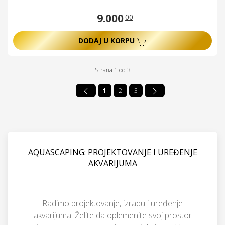
9.000
00
DODAJ U KORPU
Strana 1 od 3
1
2
3
AQUASCAPING: PROJEKTOVANJE I UREĐENJE
AKVARIJUMA
Radimo projektovanje, izradu i uređenje
akvarijuma. Želite da oplemenite svoj prostor