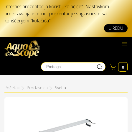
Internet prezentacija koristi "kolačiće". Nastavkom
prelistavanja internet prezentacije saglasni ste sa
korišćenjem "kolačića"!
U REDU
0
Početak
Prodavnica
Svetla