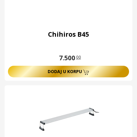
Chihiros B45
7.500
00
DODAJ U KORPU