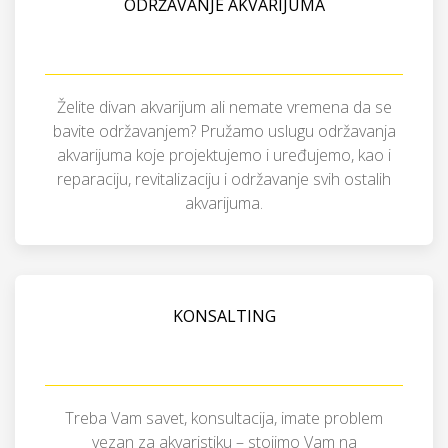
ODRŽAVANJE AKVARIJUMA
Želite divan akvarijum ali nemate vremena da se
bavite održavanjem? Pružamo uslugu održavanja
akvarijuma koje projektujemo i uređujemo, kao i
reparaciju, revitalizaciju i održavanje svih ostalih
akvarijuma.
KONSALTING
Treba Vam savet, konsultacija, imate problem
vezan za akvaristiku – stojimo Vam na