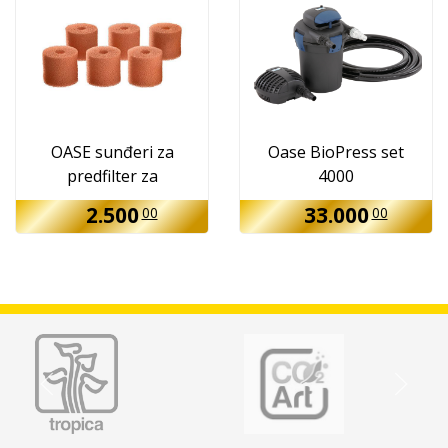
OASE sunđeri za
Oase BioPress set
predfilter za
4000
Biomaster filtere 30ppi
2.500
33.000
00
00
6kom