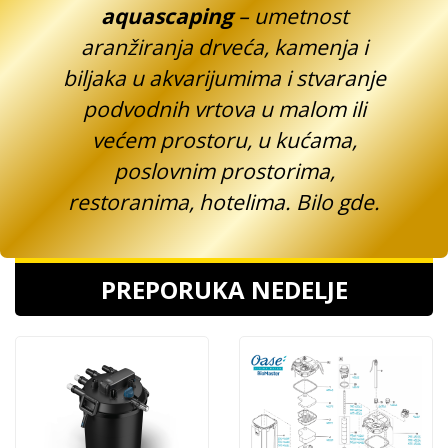
aquascaping
– umetnost
aranžiranja drveća, kamenja i
biljaka u akvarijumima i stvaranje
podvodnih vrtova u malom ili
većem prostoru, u kućama,
poslovnim prostorima,
restoranima, hotelima. Bilo gde.
PREPORUKA NEDELJE