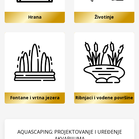
Hrana
Životinje
Fontane i vrtna jezera
Ribnjaci i vodene površine
AQUASCAPING: PROJEKTOVANJE I UREĐENJE
AKVARIJUMA