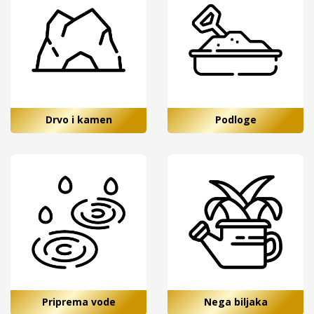
Drvo i kamen
Podloge
Priprema vode
Nega biljaka