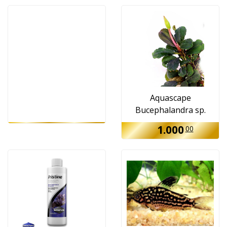
Aquascape
Bucephalandra sp.
'Apple leaf'
1.000
00
00