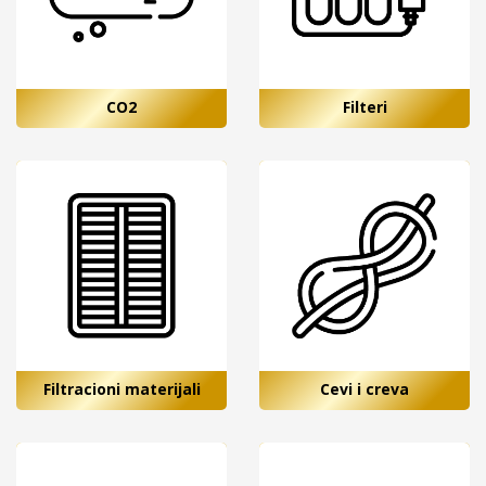
CO2
Filteri
Filtracioni materijali
Cevi i creva