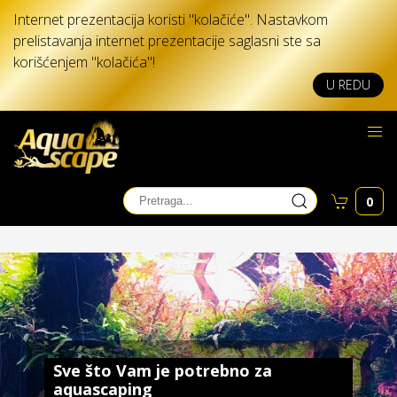
Internet prezentacija koristi "kolačiće". Nastavkom
prelistavanja internet prezentacije saglasni ste sa
korišćenjem "kolačića"!
U REDU
0
Sve što Vam je potrebno za
aquascaping