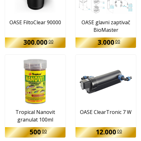
OASE FiltoClear 90000
OASE glavni zaptivač
BioMaster
300.000
3.000
00
00
Tropical Nanovit
OASE ClearTronic 7 W
granulat 100ml
500
12.000
00
00