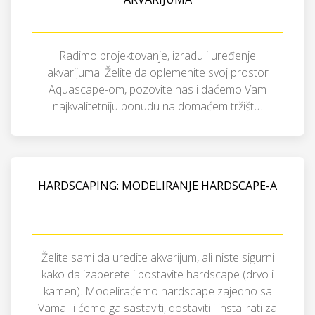
Radimo projektovanje, izradu i uređenje
akvarijuma. Želite da oplemenite svoj prostor
Aquascape-om, pozovite nas i daćemo Vam
najkvalitetniju ponudu na domaćem tržištu.
HARDSCAPING: MODELIRANJE HARDSCAPE-A
Želite sami da uredite akvarijum, ali niste sigurni
kako da izaberete i postavite hardscape (drvo i
kamen). Modeliraćemo hardscape zajedno sa
Vama ili ćemo ga sastaviti, dostaviti i instalirati za