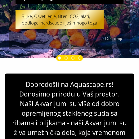
Biljke, Osvetljenje, filteri, CO2, alati,
podloge, hardscape i još mnogo toga
Detaljnije
Dobrodošli na Aquascape.rs!
Donosimo prirodu u Vaš prostor.
Naši Akvarijumi su više od dobro
opremljenog staklenog suda sa
ribama i biljkama - naši Akvarijumi su
živa umetnička dela, koja vremenom