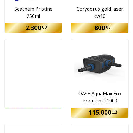
Seachem Pristine
Corydorus gold laser
250ml
cw10
2.300
800
00
00
OASE AquaMax Eco
Premium 21000
115.000
00
00